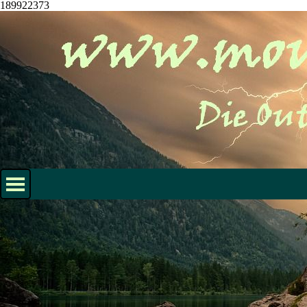
189922373
Direkt zum Seiteninhalt
Menü