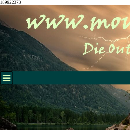
189922373
Direkt zum Seiteninhalt
Menü