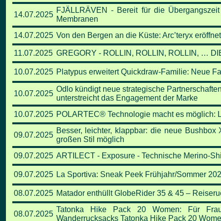
FJÄLLRÄVEN - Bereit für die Übergangszeit
14.07.2025
Membranen
14.07.2025
Von den Bergen an die Küste: Arc’teryx eröffne
11.07.2025
GREGORY - ROLLIN, ROLLIN, ROLLIN, … D
10.07.2025
Platypus erweitert Quickdraw-Familie: Neue F
Odlo kündigt neue strategische Partnerschaften
10.07.2025
unterstreicht das Engagement der Marke
10.07.2025
POLARTEC® Technologie macht es möglich: Li
Besser, leichter, klappbar: die neue Bushbox
09.07.2025
großen Stil möglich
09.07.2025
ARTILECT - Exposure - Technische Merino-Shi
09.07.2025
La Sportiva: Sneak Peek Frühjahr/Sommer 202
08.07.2025
Matador enthüllt GlobeRider 35 & 45 – Reiseruc
Tatonka Hike Pack 20 Women: Für Fraue
08.07.2025
Wanderrucksacks Tatonka Hike Pack 20 Women 