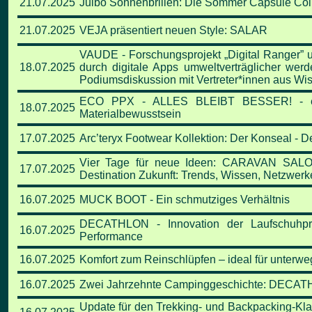
21.07.2025
Julbo Sonnenbrillen: Die Sommer Capsule Coll
21.07.2025
VEJA präsentiert neuen Style: SALAR
VAUDE - Forschungsprojekt „Digital Ranger” u
18.07.2025
durch digitale Apps umweltverträglicher wer
Podiumsdiskussion mit Vertreter*innen aus Wis
ECO PPX - ALLES BLEIBT BESSER! - evi
18.07.2025
Materialbewusstsein
17.07.2025
Arc’teryx Footwear Kollektion: Der Konseal - 
Vier Tage für neue Ideen: CARAVAN SALON
17.07.2025
Destination Zukunft: Trends, Wissen, Netzwe
16.07.2025
MUCK BOOT - Ein schmutziges Verhältnis
DECATHLON - Innovation der Laufschuhpro
16.07.2025
Performance
16.07.2025
Komfort zum Reinschlüpfen – ideal für unte
16.07.2025
Zwei Jahrzehnte Campinggeschichte: DECATH
Update für den Trekking- und Backpacking-Kla