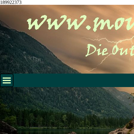
189922373
Direkt zum Seiteninhalt
Menü