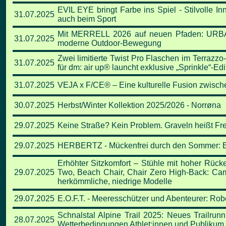
EVIL EYE bringt Farbe ins Spiel - Stilvolle In
31.07.2025
auch beim Sport
Mit MERRELL 2026 auf neuen Pfaden: URB
31.07.2025
moderne Outdoor-Bewegung
Zwei limitierte Twist Pro Flaschen im Terrazzo
31.07.2025
für dm: air up® launcht exklusive „Sprinkle“-Edi
31.07.2025
VEJA x F/CE® – Eine kulturelle Fusion zwisch
30.07.2025
Herbst/Winter Kollektion 2025/2026 - Norrøna
29.07.2025
Keine Straße? Kein Problem. Graveln heißt Fre
29.07.2025
HERBERTZ - Mückenfrei durch den Sommer: Eff
Erhöhter Sitzkomfort – Stühle mit hoher Rück
29.07.2025
Two, Beach Chair, Chair Zero High-Back: Cam
herkömmliche, niedrige Modelle
29.07.2025
E.O.F.T. - Meeresschützer und Abenteurer: R
Schnalstal Alpine Trail 2025: Neues Trailrun
28.07.2025
Wetterbedingungen Athlet:innen und Publikum