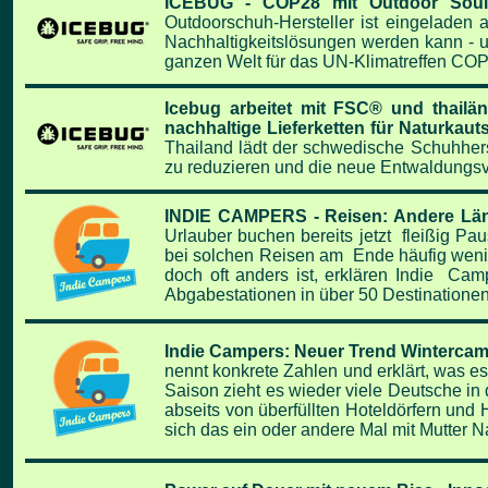
ICEBUG - COP28 mit Outdoor Soulu
Outdoorschuh-
Hersteller ist eingeladen
Nachhaltigkeitslösungen werden
kann - 
ganzen Welt für das
UN-Klimatreffen CO
Icebug arbeitet mit FSC® und thail
nachhaltige Lieferketten für Naturkau
Thailand lädt
der schwedische Schuhhers
zu reduzieren und die neue Entwaldungs
INDIE CAMPERS - Reisen: Andere Län
Urlauber buchen bereits jetzt fleißig P
bei solchen Reisen am Ende häufig wen
doch oft anders ist, erklären Indie C
Abgabestationen in über 50 Destinatione
Indie Campers: Neuer Trend Wintercam
nennt konkrete Zahlen und erklärt, was
es
Saison zieht es wieder viele Deutsche in
abseits von überfüllten
Hoteldörfern und 
sich das ein oder andere Mal mit Mutter 