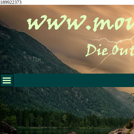
189922373
Direkt zum Seiteninhalt
Menü