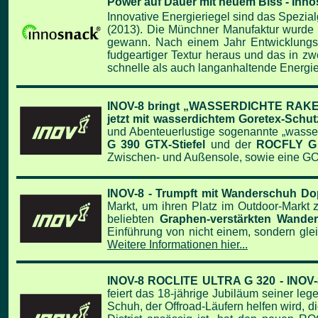
Power auf Dauer mit neuem Biss - Inno
Innovative Energieriegel sind das Spezi
(2013). Die Münchner Manufaktur wurde b
gewann.
Nach einem Jahr Entwicklungsa
fudgeartiger Textur heraus und das in z
schnelle als auch langanhaltende Energi
INOV-8 bringt „WASSERDICHTE RAKETEN
jetzt mit wasserdichtem Goretex-Schut
und Abenteuerlustige sogenannte „wasse
G 390 GTX-Stiefel
und der
ROCFLY G
Zwischen- und Außensole, sowie eine G
INOV-8 - Trumpft mit Wanderschuh D
Markt, um ihren Platz im Outdoor-Markt z
beliebten
Graphen-verstärkten Wande
Einführung von nicht einem, sondern gle
Weitere Informationen hier...
INOV-8 ROCLITE ULTRA G 320 - INOV-8 
feiert das 18-jährige Jubiläum seiner l
Schuh, der Offroad-Läufern helfen wird, d