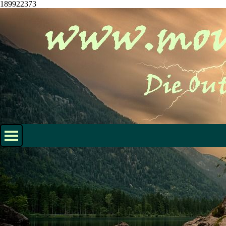
189922373
Direkt zum Seiteninhalt
Menü