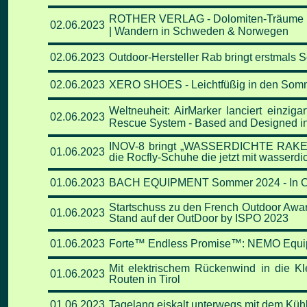
ROTHER VERLAG - Dolomiten-Träume | H
02
.06
.2023
| Wandern in Schweden & Norwegen
02
.06
.2023
Outdoor-Hersteller Rab bringt erstmals 
02
.06
.2023
XERO SHOES - Leichtfüßig in den Som
Weltneuheit: AirMarker lanciert einziga
02
.06
.2023
Rescue System - Based and Designed in
INOV-8 bringt „WASSERDICHTE RAKETEN
01
.06
.2023
die Rocfly-Schuhe die jetzt mit wasserd
01
.06
.2023
BACH EQUIPMENT Sommer 2024 - In Ch
Startschuss zu den French Outdoor Award
01
.06
.2023
Stand auf der OutDoor by ISPO 2023
01
.06
.2023
Forte™ Endless Promise™: NEMO Equipme
Mit elektrischem Rückenwind in die Kl
01
.06
.2023
Routen in Tirol
01
.06
.2023
Tagelang eiskalt unterwegs mit dem Küh