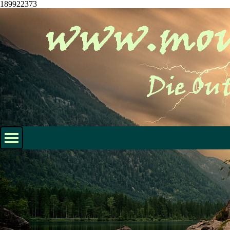
189922373
Direkt zum Seiteninhalt
Menü