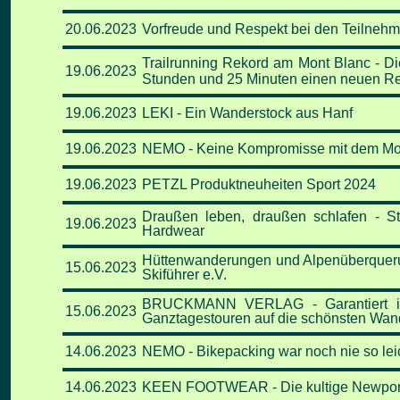
20.06
.2023
Vorfreude und Respekt bei den Teilnehme
Trailrunning Rekord am Mont Blanc - Die 
19.06
.2023
Stunden und 25 Minuten einen neuen Re
19.06
.2023
LEKI - Ein Wanderstock aus Hanf
19.06
.2023
NEMO - Keine Kompromisse mit dem Mo
19.06
.2023
PETZL Produktneuheiten Sport 2024
Draußen leben, draußen schlafen - St
19.06
.2023
Hardwear
Hüttenwanderungen und Alpenüberquerun
15
.06
.2023
Skiführer e.V.
BRUCKMANN VERLAG - Garantiert imm
15
.06
.2023
Ganztagestouren auf die schönsten Wand
14.06
.2023
NEMO - Bikepacking war noch nie so lei
14.06
.2023
KEEN FOOTWEAR - Die kultige Newport S