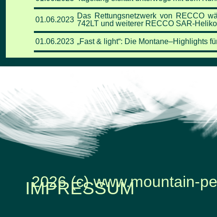
Das Rettungsnetzwerk von RECCO wächst
01
.06
.2023
742LT und weiterer RECCO SAR-Helikop
01
.06
.2023
„Fast & light“: Die Montane–Highlights 
2026 (c) www.mountain-pe
IMPRESSUM
Zurück zum Seiteninhalt