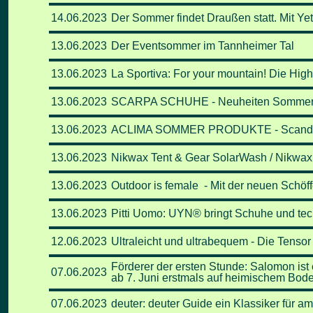
14.06
.2023
Der Sommer findet Draußen statt. Mit Ye
13.06
.2023
Der Eventsommer im Tannheimer Tal
13.06
.2023
La Sportiva: For your mountain! Die Hi
13.06
.2023
SCARPA SCHUHE - Neuheiten Sommerko
13.06
.2023
ACLIMA SOMMER PRODUKTE - Scandinav
13.06
.2023
Nikwax Tent & Gear SolarWash / Nikwax 
13.06
.2023
Outdoor is female - Mit der neuen Schöf
13.06
.2023
Pitti Uomo: UYN® bringt S­­­chuhe und te
12.06
.2023
Ultraleicht und ultrabequem - Die Tens
Förderer der ersten Stunde: Salomon is
07
.06
.2023
ab 7. Juni erstmals auf heimischem Boden
07
.06
.2023
deuter: deuter Guide ein Klassiker für am