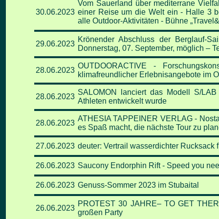
Vom Sauerland über mediterrane Vielfa
30.06
.2023
einer Reise um die
Welt ein -
Halle 3 
alle Outdoor-Aktivitäten -
Bühne „Travel
Krönender Abschluss der Berglauf-Sa
29.06
.2023
Donnerstag, 07. September, möglich – T
OUTDOORACTIVE - Forschungskonsort
28.06
.2023
klimafreundlicher Erlebnisangebote im 
SALOMON lanciert das Modell S/LAB 
28.06
.2023
Athleten entwickelt wurde
ATHESIA TAPPEINER VERLAG - Nostalgi
28.06
.2023
es Spaß macht, die nächste Tour zu pla
27.06
.2023
deuter: Vertrail wasserdichter Rucksack 
26.06
.2023
Saucony Endorphin Rift - Speed you need 
26.06
.2023
Genuss-Sommer 2023 im Stubaital
PROTEST 30 JAHRE– TO GET THERE - Pr
26.06
.2023
großen Party