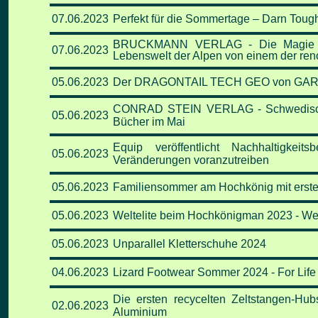
07
.06
.2023
Perfekt für die Sommertage – Darn Toug
BRUCKMANN VERLAG - Die Magie der A
07
.06
.2023
Lebenswelt der Alpen von einem der ren
05
.06
.2023
Der DRAGONTAIL TECH GEO von GARMO
CONRAD STEIN VERLAG - Schwedische O
05
.06
.2023
Bücher im Mai
Equip veröffentlicht Nachhaltigkei
05
.06
.2023
Veränderungen voranzutreiben
05
.06
.2023
Familiensommer am Hochkönig mit erste
05
.06
.2023
Weltelite beim Hochkönigman 2023 - We
05
.06
.2023
Unparallel Kletterschuhe 2024
04
.06
.2023
Lizard Footwear Sommer 2024 - For Life
Die ersten recycelten Zeltstangen-H
02
.06
.2023
Aluminium