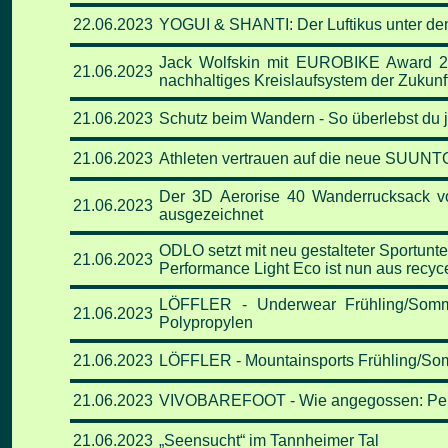
22.06
.2023
YOGUI & SHANTI: Der Luftikus unter d
Jack Wolfskin mit EUROBIKE Award 20
21.06
.2023
nachhaltiges Kreislaufsystem der Zukunf
21.06
.2023
Schutz beim Wandern
-
So überlebst du 
21.06
.2023
Athleten vertrauen auf die neue SUU
Der 3D Aerorise 40 Wanderrucksack v
21.06
.2023
ausgezeichnet
ODLO setzt mit neu gestalteter Sportunte
21.06
.2023
Performance Light Eco ist nun aus recyce
LÖFFLER - Underwear Frühling/Somm
21.06
.2023
Polypropylen
21.06
.2023
LÖFFLER - Mountainsports Frühling/Somme
21.06
.2023
VIVOBAREFOOT - Wie angegossen: Person
21.06
.2023
„Seensucht“ im Tannheimer Tal