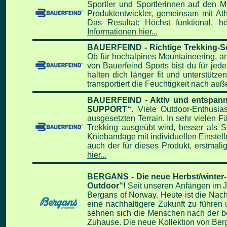
Sportler und Sportlerinnen auf den
M
Produkt
entwickler, gemeinsam mit Athl
Das Resultat: Höchst funktional, h
Informationen hier...
BAUERFEIND - Richtige Trekking-So
Ob für hochalpines Mountaineering, 
von Bauerfeind Sports bist du für jede
halten dich länger fit und unterstütze
transportiert die
Feuchtigkeit nach auße
BAUERFEIND - Aktiv und entspannt
SUPPORT“.
Viele Outdoor-Enthusia
ausgesetzten Terrain. In sehr vielen F
Trekking ausgeübt wird, besser als
Kniebandage mit individuellen
Einstel
auch der für dieses Produkt, erstmali
hier...
BERGANS - Die neue Herbst/winter-Ko
Outdoor“!
Seit unseren Anfängen im Ja
Bergans of Norway. Heute ist die Nachha
eine nachhaltigere Zukunft zu führen un
sehnen sich die Menschen nach der beru
Zuhause. Die neue Kollektion von Berg