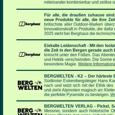
miteinander kombinierbar und zeitlos s
Für alle, die draußen zuhause sin
neue
Produkte für alle, die ihre Ze
britischste aller Outdoor-Marken über
Innovationskraft in Produkte, die daf
2025 steht bei Berghaus die technisc
Eiskalte Leidenschaft - Mit den Is
die Zeit in den Bergen gerade auch
knirscht unter den Füßen. Das Abenteue
und Hektik verschwinden. Die Sonne er
besondere Magie.
Weitere Informationen
BERGWELTEN - K2 – Der härteste B
Südtiroler Extrembergsteiger Hans K
nach und setzt sich mit der Ethik des
und zieht Alpinisten magisch an: Klett
die perfekte Pyramide zu besteigen.
We
BERGWELTEN VERLAG - Pickel, Se
Messner, sondern auch historische Ob