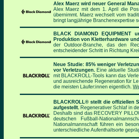
Alex Maerz wird neuer General 
Alex Maerz mit dem 1. April die Po
übernimmt. Maerz wechselt vom tradi
bringt langjährige Branchenexpertise
BLACK DIAMOND EQUIPMENT und 
Produktion von Kletterhardware un
der Outdoor-Branche, das den Recyc
entscheidender Schritt in Richtung Krei
Neue Studie: 85% weniger Verletzun
vor Verletzungen.
Eine aktuelle Stud
mit BLACKROLL-Tools kann das Verletz
und ausreichende Regeneration für Lei
die meisten Läufer:innen eigentlich.
We
BLACKROLL® stellt die offiziellen
aufgestellt.
Regenerativer Schlaf in der
Deshalb sind das RECOVERY PILLOW
deutschen Fußball-Nationalmannsc
Nationalmannschaft führen ein beso
unterschiedliche Aufenthaltsorte gepräg