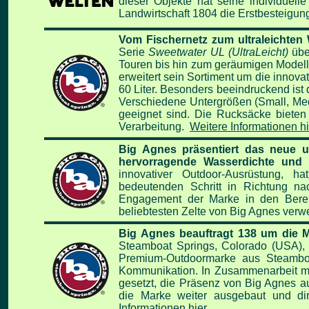
dieser Objekte hat seine individuel
Landwirtschaft 1804 die Erstbesteigung
Vom Fischernetz zum ultraleichten
Serie
Sweetwater UL (UltraLeicht)
übe
Touren bis hin zum geräumigen Modell
erweitert sein Sortiment um die innovat
60 Liter. Besonders beeindruckend ist 
Verschiedene Untergrößen (Small, Med
geeignet sind. Die Rucksäcke bieten
Verarbeitung.
Weitere Informationen hi
Big Agnes präsentiert das neue ul
hervorragende Wasserdichte und 
innovativer Outdoor-Ausrüstung, 
bedeutenden Schritt in Richtung nac
Engagement der Marke in den Bereich
beliebtesten Zelte von Big Agnes verw
Big Agnes beauftragt 138 um die 
Steamboat Springs, Colorado (USA), 
Premium-Outdoormarke aus Steamboat
Kommunikation. In Zusammenarbeit mit 
gesetzt, die Präsenz von Big Agnes a
die Marke weiter ausgebaut und dir
Informationen hier...