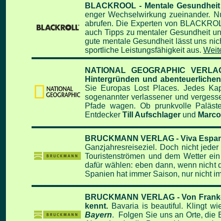
BLACKROOL - Mentale Gesundheit - 
enger Wechselwirkung zueinander. Nu
abrufen. Die Experten von BLACKROLL®
auch Tipps zu mentaler Gesundheit un
gute mentale Gesundheit lässt uns nicht
sportliche Leistungsfähigkeit aus.
Weite
NATIONAL GEOGRAPHIC VERLAG - S
Hintergründen und abenteuerliche
Sie Europas Lost Places. Jedes Kapi
sogenannter verlassener und vergesse
Pfade wagen. Ob prunkvolle Paläste,
Entdecker
Till Aufschlager
und
Marco
BRUCKMANN VERLAG - Viva Espana, d
Ganzjahresreiseziel. Doch nicht jeder 
Touristenströmen und dem Wetter ein
dafür wählen: eben dann, wenn nicht di
Spanien hat immer Saison, nur nicht i
BRUCKMANN VERLAG - Von Franken bi
kennt.
Bavaria is beautiful. Klingt 
Bayern
. Folgen Sie uns an Orte, die