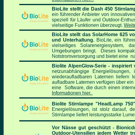
BioLite stellt die Dash 450 Stirnla
ein führender Anbieter von innovative
speziell für Läufer und Outdoor-Enth
vielseitige Funktionen überzeugt.
Weite
BioLite stellt das SolarHome 625 
und Unterhaltung.
BioLite, ein führ
vielseitiges Solarenergiesystem,
Umgebungen bringt. Dieses kompakte
Notstromversorgung und bietet eine nac
Biolite AlpenGlow-Serie - inspirier
netzunabhängige Energielösungen,
wiederaufladbaren Laternen liefern 
aufladbare Laternen verfügen über ei
eine Software, die durch einen inte
Informationen hier..
Biolite Stirnlampe "HeadLamp 750"
Energielösungen, ist stolz darauf,
Stirnlampe liefert leistungsstarke Lum
Vor Nässe gut geschützt - Bionicd
Outdoor-Utensilien jedem Wetter tro