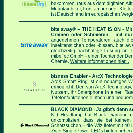
bekommen, raus aus dem digitalen Allt
Mountainbiker, Funcamper oder Kletterw
ist Deutschland im europäischen Vergl
bite away® – THE HEAT IS ON - Mit 
Cremen oder Schmieren – mit nur
angenehmen Temperaturen, auch die 
Insektenstichen oder -bissen. bite aw
gleichzeitig nachhaltige Lösung an. 
mibeTec GmbH - einer Tochter der Derm
Chemie.
Weitere Informationen hier...
bizness Enabler - ArcX Technologies
ArcX Smart Ring ist ein neuartiges W
ermöglicht. Der von ArcX Technology, 
Nutzern, ihr Smartphone in einer Ta
Telefonfunktionen einfach und bequem
BLACK DIAMOND - Ja gibt’s denn sow
Kid Headlamp hat Black Diamond eine
unkompliziert, dass sie bei keinem
Schatzsuchen – die Wiz liefert mit
40 
Zwei SinglePower LEDs bieten neben D