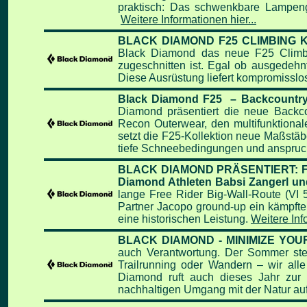
praktisch: Das
schwenkbare Lampen
Weitere Informationen hier...
BLACK DIAMOND F25 CLIMBING 
Black Diamond das neue F25 Climbing
zugeschnitten ist. Egal ob ausgedehn
Diese Ausrüstung liefert kompromissl
Black Diamond F25 – Backcountr
Diamond präsentiert die neue Backcou
Recon Outerwear, den multifunktional
setzt die F25-Kollektion neue Maßstäb
tiefe Schneebedingungen und anspruch
BLACK DIAMOND PRÄSENTIERT: FLASH
Diamond Athleten Babsi Zangerl un
lange Free Rider Big-Wall-Route (VI 5
Partner Jacopo ground-up ein kämpften 
eine historischen Leistung.
Weitere Info
BLACK DIAMOND - MINIMIZE YOUR 
auch Verantwortung.
Der Sommer steh
Trailrunning oder Wandern – wir alle
Diamond ruft auch dieses Jahr zur
nachhaltigen Umgang mit der Natur auf