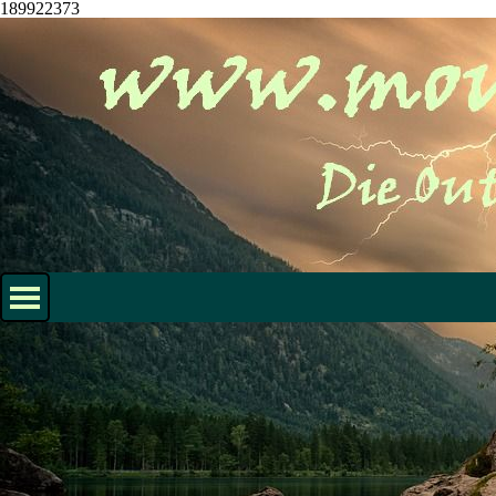
189922373
Direkt zum Seiteninhalt
Menü