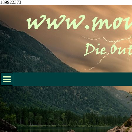
189922373
Direkt zum Seiteninhalt
Menü