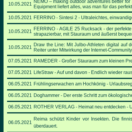
NEMO – making outdoor adventures better for 
10.05.2021
Equipment liefert alles, was man für das perfe
10.05.2021
FERRINO - Sintesi 2 - Ultraleichtes, einwandi
FERRINO - AGILE 25 Rucksack - der perfekte B
10.05.2021
strapazierbar, mit Stauraum und äußerst beque
Draw the Line: Mit Julbo-Athleten digital auf
10.05.2021
Reiter unter Mitwirkung
der Internet-Community
07.05.2021
RAMEDER - Großer Stauraum zum kleinen Preis 
07.05.2021
LifeStraw - Auf und davon -
Endlich wieder raus
06.05.2021
Frühlingserwachen am Hochkönig - Urlaubsregi
06.05.2021
Doghammer - Der erste Schritt zum ökologisc
06.05.2021
ROTHER VERLAG - Heimat neu entdecken - Unt
Reima schützt Kinder vor Insekten.
Die finni
06.05.2021
überdauert.