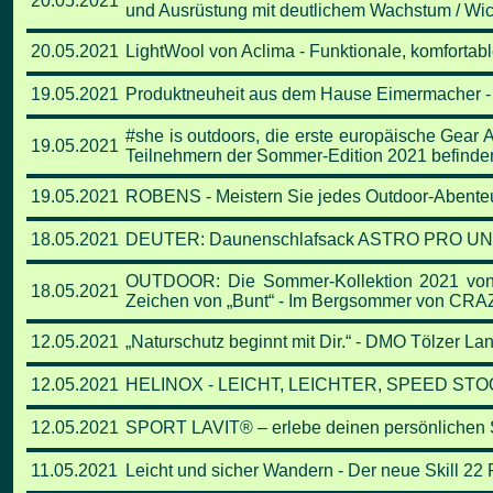
20.05.2021
und Ausrüstung mit
deutlichem Wachstum / Wic
20.05.2021
LightWool von Aclima - Funktionale, komfortabl
19.05.2021
Produktneuheit aus dem Hause Eimermacher -
#she is outdoors, die erste europäische Gear Aw
19.05.2021
Teilnehmern der Sommer-Edition 2021 befinden
19.05.2021
ROBENS - Meistern Sie jedes Outdoor-Abenteue
18.05.2021
DEUTER: Daunenschlafsack ASTRO PRO U
OUTDOOR: Die Sommer-Kollektion 2021 von Cr
18.05.2021
Zeichen von „Bunt“ -
Im Bergsommer von CRAZY
12.05.2021
„Naturschutz beginnt mit Dir.“ - DMO Tölzer 
12.05.2021
HELINOX - LEICHT, LEICHTER, SPEED STOOL - 
12.05.2021
SPORT LAVIT® – erlebe deinen persönlichen Sp
11.05.2021
Leicht und sicher Wandern - Der neue Skill