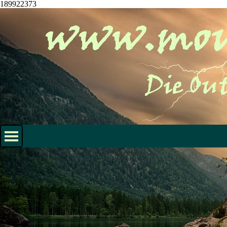
189922373
Direkt zum Seiteninhalt
Menü