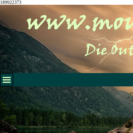
189922373
Direkt zum Seiteninhalt
Menü