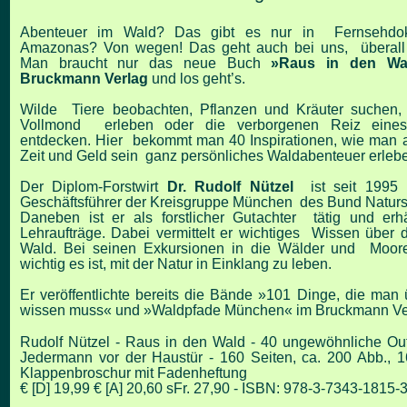
Abenteuer im Wald? Das gibt es nur in Fernsehdo
Amazonas? Von wegen! Das geht auch bei uns, überall u
Man braucht nur das neue Buch
»
Raus in den Wa
Bruckmann Verlag
und los geht’s.
Wilde Tiere beobachten, Pflanzen und Kräuter suchen,
Vollmond erleben oder die verborgenen Reiz eines 
entdecken. Hier bekommt man 40 Inspirationen, wie man 
Zeit und Geld sein ganz persönliches Waldabenteuer erleb
Der Diplom-Forstwirt
Dr. Rudolf
Nützel
ist seit 1995 h
Geschäftsführer der Kreisgruppe München des Bund Natur
Daneben ist er als forstlicher Gutachter tätig und erh
Lehraufträge. Dabei vermittelt er wichtiges Wissen über
Wald. Bei seinen Exkursionen in die Wälder und Moore 
wichtig es ist, mit der Natur in Einklang zu leben.
Er veröffentlichte bereits die Bände »101 Dinge, die man
wissen muss« und »Waldpfade München« im Bruckmann Ve
Rudolf Nützel -
Raus in den Wald -
40 ungewöhnliche Out
Jedermann vor der Haustür -
160 Seiten, ca. 200 Abb., 1
Klappenbroschur mit Fadenheftung
€ [D] 19,99 € [A] 20,60 sFr. 27,90 -
ISBN: 978-3-7343-1815-