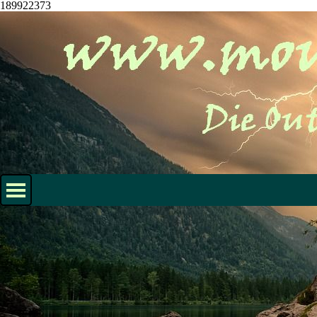
189922373
Direkt zum Seiteninhalt
Menü