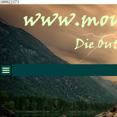
189922373
Direkt zum Seiteninhalt
Menü