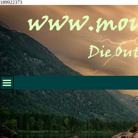
189922373
Direkt zum Seiteninhalt
Menü