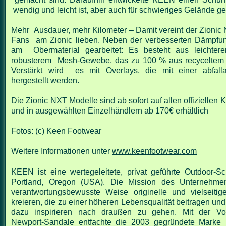
wendig und leicht ist, aber auch für schwieriges Gelände g
Mehr Ausdauer, mehr Kilometer – Damit vereint der Zionic 
Fans am Zionic lieben. Neben der verbesserten Dämpfu
am Obermaterial gearbeitet: Es besteht aus leichter
robusterem Mesh-Gewebe, das zu 100 % aus recyceltem P
Verstärkt wird es mit Overlays, die mit einer abfall
hergestellt werden.
Die Zionic NXT Modelle sind ab sofort auf allen offizielle
und in ausgewählten Einzelhändlern ab 170€ erhältlich
Fotos: (c) Keen Footwear
Weitere Informationen unter
www.keenfootwear.com
KEEN ist eine wertegeleitete, privat geführte Outdoor-
Portland, Oregon (USA). Die Mission des Unternehmen
verantwortungsbewusste Weise originelle und vielseiti
kreieren, die zu einer höheren Lebensqualität beitragen u
dazu inspirieren nach draußen zu gehen. Mit der Vors
Newport-Sandale entfachte die 2003 gegründete Marke n