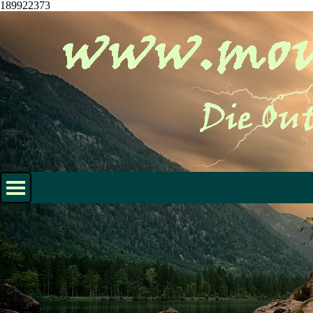
189922373
Direkt zum Seiteninhalt
Menü